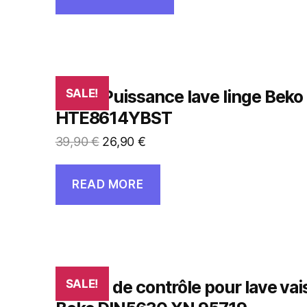
Carte Puissance lave linge Beko
SALE!
HTE8614YBST
39,90
€
26,90
€
READ MORE
Platine de contrôle pour lave vai
SALE!