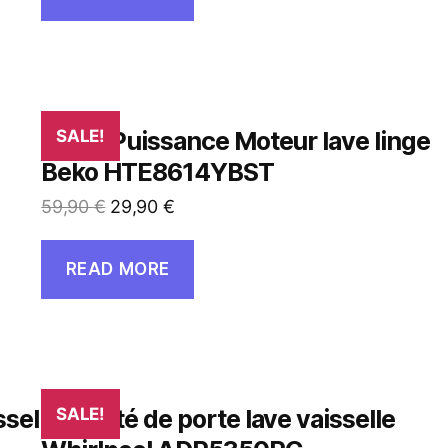
Carte Puissance Moteur lave linge
SALE!
Beko HTE8614YBST
59,90
€
29,90
€
READ MORE
sselle
Sécurité de porte lave vaisselle
SALE!