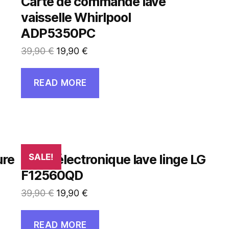
Carte de commande lave
vaisselle Whirlpool
ADP5350PC
39,90
€
19,90
€
READ MORE
ure
Carte électronique lave linge LG
SALE!
F12560QD
39,90
€
19,90
€
READ MORE