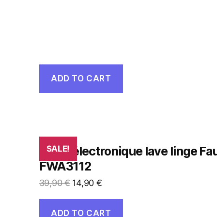
ADD TO CART
Carte électronique lave linge Fa
SALE!
FWA3112
39,90
€
14,90
€
ADD TO CART