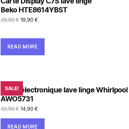
Carte Display C7S lave linge
Beko HTE8614YBST
39,90
€
19,90
€
READ MORE
Carte électronique lave linge Whirlpool
SALE!
AWO5731
39,90
€
14,90
€
READ MORE